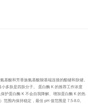
性氨基酸和芳香族氨基酸羧基端连接的酯键和肽键。
最小多肽是四肽分子。 蛋白酶 K 的推荐工作浓度
a2+可以保护蛋白酶 K 不会自我降解、增加蛋白酶 K 的热
5）范围内保持稳定，最佳 pH 值范围是 7.5-8.0。