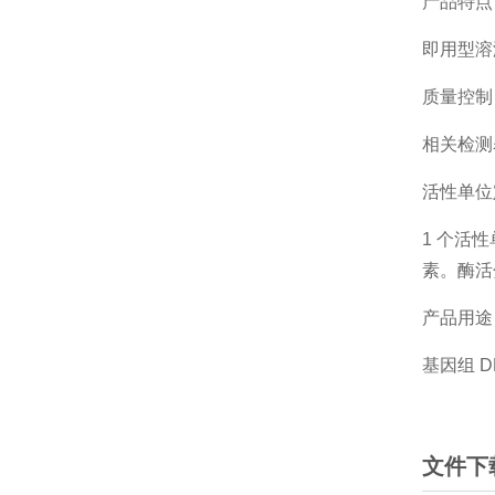
产品特
即用型溶
质量控
相关检测
活性单
1 个活性
素。酶活分
产品用
基因组 D
文件下