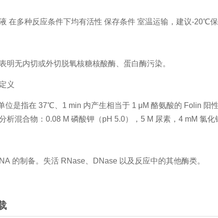
点
液 在多种反应条件下均有活性 保存条件 室温运输，建议-20℃
制
表明无内切或外切脱氧核糖核酸酶、蛋白酶污染。
位定义
单位是指在 37℃、1 min 内产生相当于 1 μM 酪氨酸的 Fo
析混合物：0.08 M 磷酸钾（pH 5.0），5 M 尿素，4 mM 氯化钠
途
NA 的制备。失活 RNase、DNase 以及反应中的其他酶类。
载