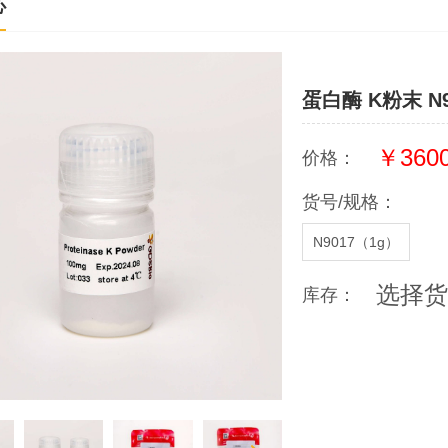
心
蛋白酶 K粉末 N9
￥3600
价格：
货号/规格：
N9017（1g）
选择货
库存：