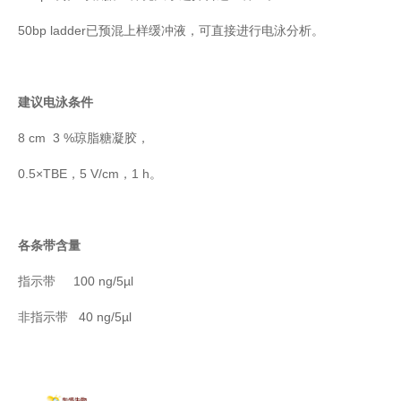
50bp ladder已预混上样缓冲液，可直接进行电泳分析。
建议电泳条件
8 cm 3 %琼脂糖凝胶，
0.5×TBE，5 V/cm，1 h。
各条带含量
指示带 100 ng/5µl
非指示带 40 ng/5µl