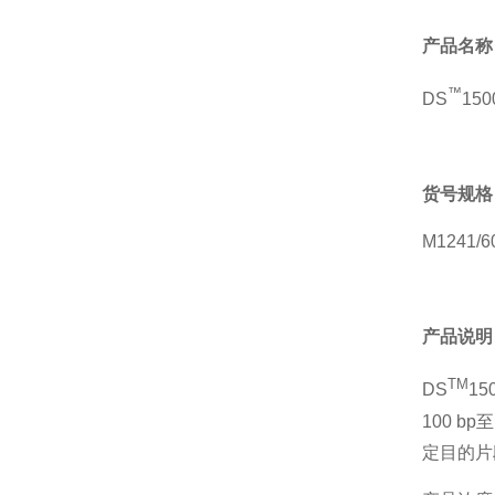
产品名称
™
DS
150
货号规格
M1241/
产品说明
TM
DS
15
100 b
定目的片