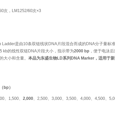
/60次，LM1252/60次×3
0bp Ladder是由10条双链线状DNA片段混合而成的DNA分子量标准（D
p至5 kb的线性双链DNA片段大小，指示带为
2000 bp
，便于电泳后
的大小和含量。
本品为
东盛生物
LD系列DNA Marker，适
（bp）
000、1,500、
2
,
000
、2,500、3,000、3,500、4,000、4,500、5,0