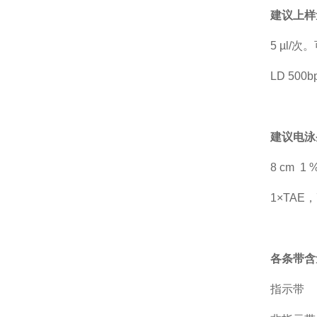
建议上样
5 µl
LD 50
建议电泳
8 cm 
1×TAE，
各条带含
指示带 12