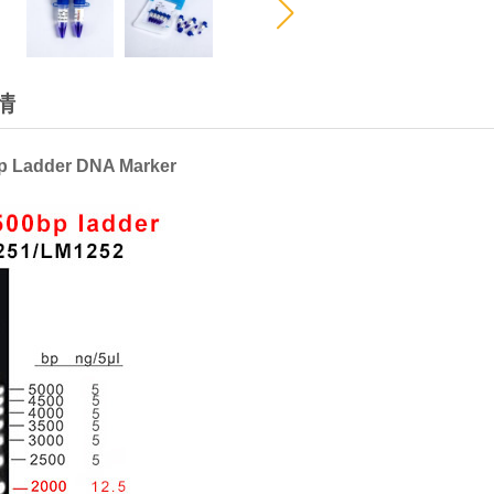
情
p
L
adder
DNA Marker