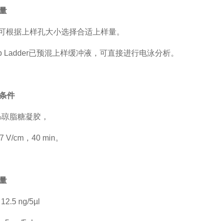
量
/次。可根据上样孔大小选择合适上样量。
0bp Ladder已预混上样缓冲液，可直接进行电泳分析。
条件
1 %琼脂糖凝胶，
7 V/cm，40 min。
量
.5 ng/5µl