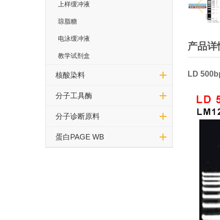
上样缓冲液
琼脂糖
电泳缓冲液
产品详
教学试剂盒
LD
500
b
核酸染料
分子工具酶
分子诊断原料
蛋白PAGE WB