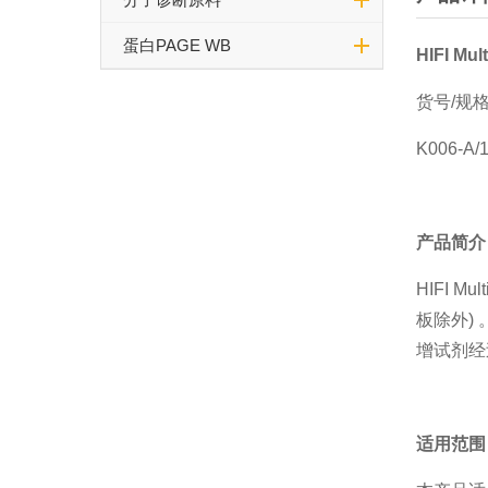
蛋白PAGE WB
HIFI
Mul
货号/规
K006-A/
产品简
HIFI 
板除外)
增试剂经
适用范围