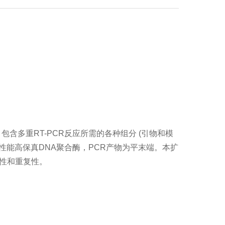
CR预混液。包含多重RT-PCR反应所需的各种组分 (引物和模
高性能高保真DNA聚合酶，PCR产物为平末端。本扩
性和重复性。