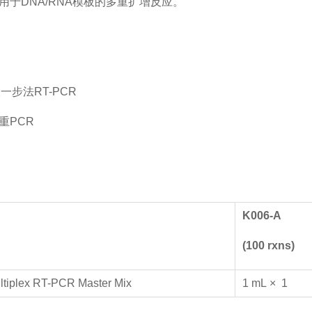
用于DNA/RNA模板的多重扩增反应。
一步法RT-PCR
重PCR
K006
-A
(
10
0 rxns)
ltiplex RT-PCR Master Mix
1 mL × 1