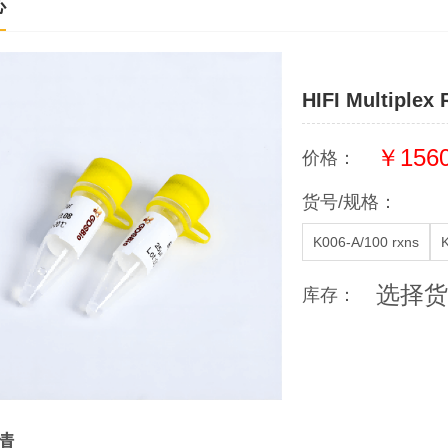
心
HIFI Multiplex
￥1560
价格：
货号/规格：
K006-A/100 rxns
选择货
库存：
情