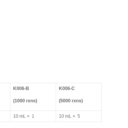
K006
-B
K006
-
C
(
10
00 rxns)
(
5
000 rxns)
10 mL × 1
10 mL × 5