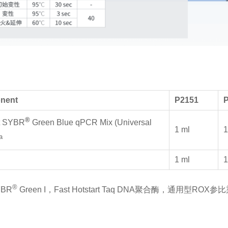
nent
P215
1
®
t SYBR
Green Blue qPCR Mix (Universal
1 ml
1
a
1 ml
1
®
YBR
Green I，Fast Hotstart Taq DNA聚合酶，通用型