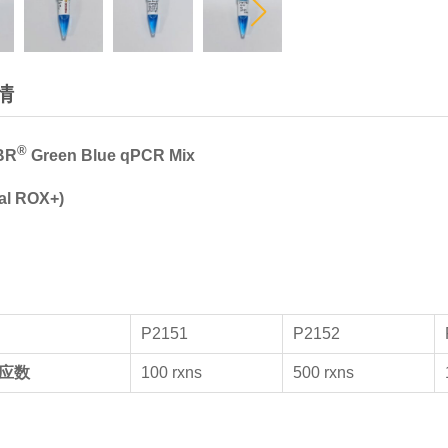
情
®
BR
Green Blue
qPCR Mix
al ROX+)
P2151
P2152
应数
100 rxns
500 rxns