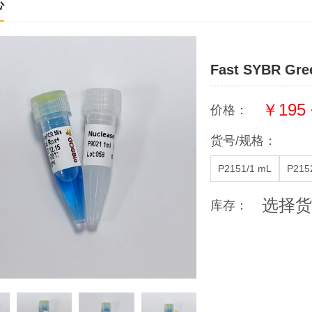
心
Fast SYBR Gre
￥195 
价格：
货号/规格：
P2151/1 mL
P215
选择货
库存：