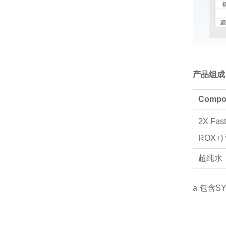
产品组成
Compo
2X Fas
ROX+)
超纯水
a 包含S