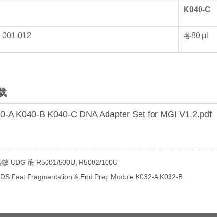
K0
40
-
C
r 001-012
各80 μl
载
0-A K040-B K040-C DNA Adapter Set for MGI V1.2.pdf
UDG 酶 R5001/500U, R5002/100U
Fast Fragmentation & End Prep Module K032-A K032-B