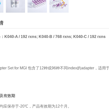
情
格
：
K0
40
-
A / 192
rxns
;
K0
40
-
B / 768
rxns
;
K0
40
-
C / 192
rxns
dapter Set for MGI 包含了12种或96种不同index的ada
及有效期
均应保存于-20℃，产品有效期为12个月。