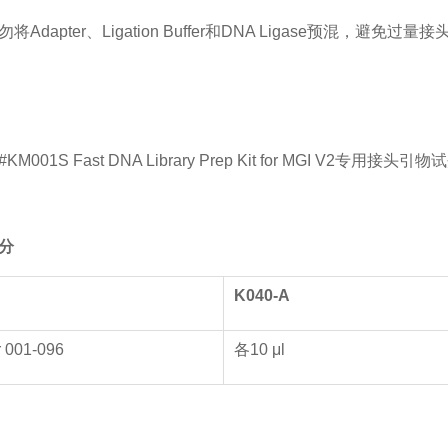
将Adapter、Ligation Buffer和DNA Ligase预混，避免
M001S Fast DNA Library Prep Kit for MGI V2专用
分
K0
40
-
A
r 001-096
各10 μl