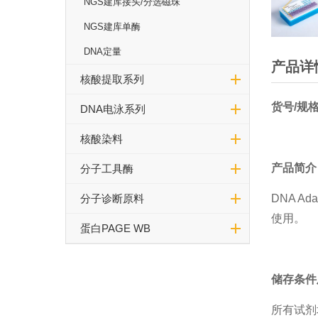
NGS建库接头/分选磁珠
NGS建库单酶
DNA定量
产品详
核酸提取系列
货号/规
DNA电泳系列
核酸染料
产品简
介
分子工具酶
DNA A
分子诊断原料
使用。
蛋白PAGE WB
储存条件
所有试剂