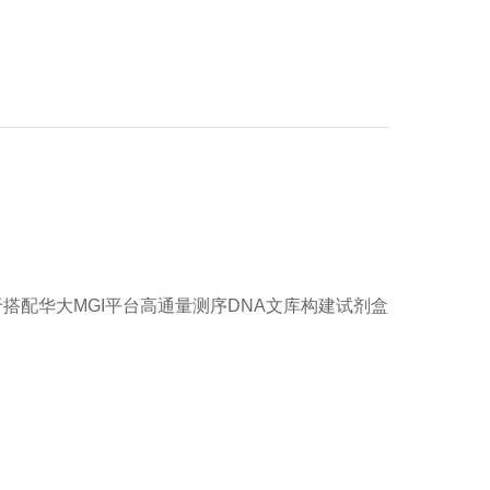
pter，适用于搭配华大MGI平台高通量测序DNA文库构建试剂盒