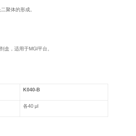
过量接头二聚体的形成。
接头引物试剂盒，适用于MGI平台。
K0
40
-
B
各40 μl