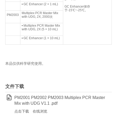
• GC Enhancer (2 × 1 mL)
GC Enhancer保存
于-15℃~-25℃。
Multiplex PCR Master Mix
PM2003
with UDG, 2X, 2000次
• Multiplex PCR Master Mix
with UDG, 2X (5 × 10 mL)
• GC Enhancer (1 × 10 mL)
本品仅供科学研究使用。
文件下载
PM2001 PM2002 PM2003 Multiplex PCR Master
Mix with UDG V1.1 .pdf
点击下载
在线浏览