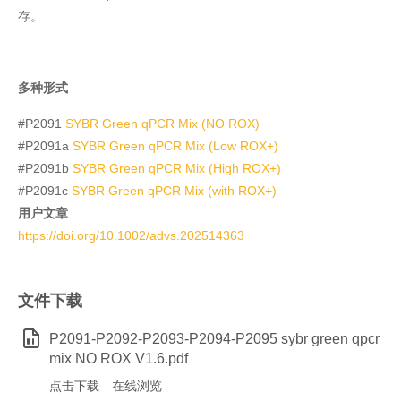
存。
多种形式
#P2091
SYBR Green qPCR Mix (NO ROX)
#P2091a
SYBR Green qPCR Mix (Low ROX+)
#P2091b
SYBR Green qPCR Mix (High ROX+)
#P2091c
SYBR Green qPCR Mix (with ROX+)
用户文章
https://doi.org/10.1002/advs.202514363
文件下载
P2091-P2092-P2093-P2094-P2095 sybr green qpcr
mix NO ROX V1.6.pdf
点击下载
在线浏览