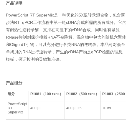
产品说明
PowerScript RT SuperMix是一种优化的5X逆转录混合物，包含两
步法RT- qPCR工作流程中第一链cDNA合成所需的所有成分。它含
有耐热性逆转录酶，支持在高温下的cDNA合成。同时含有鼠源
RNase抑制剂保护模板RNA不被降解。混合物中包含的随机六聚体
和Oligo dT引物，可以充分进行各类RNA的逆转录。本品可对低至
单拷贝的RNA进行逆转录，产生的cDNA产物是qPCR检测的理想
模板，保证检测的灵敏和准确。
产品组分
组分
R
108
1
（
100
rxns
）
R
108
2
（
500
rxns
）
R
108
3
（
2500
rxn
PowerScript
RT
400 μL
400 μL×5
10 mL
SuperMix