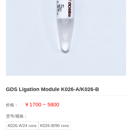
GDS Ligation Module K026-A/K026-B
￥1700 ~ 5800
价格：
货号/规格：
K026-A/24 rxns
K026-B/96 rxns